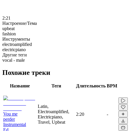
2:21
Настроение/Тема
upbeat
fashion
Инструменты
electroamplified
electricpiano
Другие теги
vocal - male
Похожие треки
Название
Теги
Длительность
BPM
Latin,
Electroamplified,
Vou me
2:20
-
Electricpiano,
perder
Travel, Upbeat
Instrumental
Ed