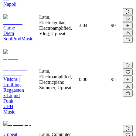
Napoli
Latin,
Electricguitar,
3:04
90
Carpe
Electroamplified,
Diem
Vlog, Upbeat
SoulProdMusic
Latin,
Electroamplified,
Visions |
0:00
95
Electricpiano,
Uplifting
Summer, Upbeat
Reggaeton
x Liquid
Funk
UPH
Music
Upbeat
Latin, Computer,