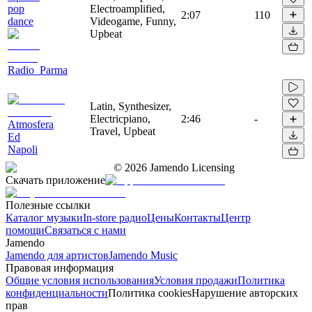
pop
Electroamplified,
2:07
110
dance
Videogame, Funny,
Upbeat
Radio_Parma
Latin, Synthesizer,
Electricpiano,
2:46
-
Atmosfera
Travel, Upbeat
Ed
Napoli
©
2026
Jamendo Licensing
Скачать приложение
Полезные ссылки
Каталог музыки
In-store радио
Цены
Контакты
Центр
помощи
Связаться с нами
Jamendo
Jamendo для артистов
Jamendo Music
Правовая информация
Общие условия использования
Условия продажи
Политика
конфиденциальности
Политика cookies
Нарушение авторских
прав