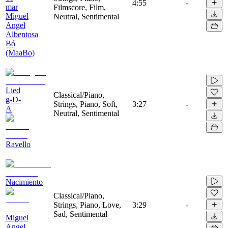
4:55
-
mar
Filmscore, Film,
Miguel
Neutral, Sentimental
Angel
Albentosa
Bó
(MaaBo)
Lied
Classical/Piano,
g-D-
Strings, Piano, Soft,
3:27
-
A
Neutral, Sentimental
Ravello
Nacimiento
Classical/Piano,
Strings, Piano, Love,
3:29
-
Sad, Sentimental
Miguel
Angel