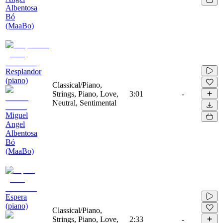
Albentosa
Bó
(MaaBo)
Resplandor
(piano)
Classical/Piano,
Strings, Piano, Love,
3:01
-
Neutral, Sentimental
Miguel
Angel
Albentosa
Bó
(MaaBo)
Espera
(piano)
Classical/Piano,
Strings, Piano, Love,
2:33
-