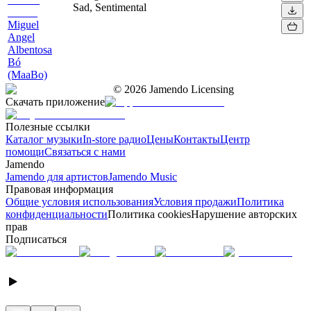
Sad, Sentimental
Miguel
Angel
Albentosa
Bó
(MaaBo)
©
2026
Jamendo Licensing
Скачать приложение
Полезные ссылки
Каталог музыки
In-store радио
Цены
Контакты
Центр
помощи
Связаться с нами
Jamendo
Jamendo для артистов
Jamendo Music
Правовая информация
Общие условия использования
Условия продажи
Политика
конфиденциальности
Политика cookies
Нарушение авторских
прав
Подписаться