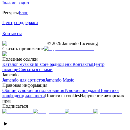
In-store радио
Ресурсы
Блог
Центр поддержки
Контакты
©
2026
Jamendo Licensing
Скачать приложение
Полезные ссылки
Каталог музыки
In-store радио
Цены
Контакты
Центр
помощи
Связаться с нами
Jamendo
Jamendo для артистов
Jamendo Music
Правовая информация
Общие условия использования
Условия продажи
Политика
конфиденциальности
Политика cookies
Нарушение авторских
прав
Подписаться