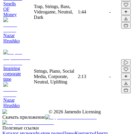
Smells
Trap, Strings, Bass,
OF
Videogame, Neutral,
1:44
-
Money
Dark
Nazar
Hrushko
Inspiring
Strings, Piano, Social
corporate
Media, Corporate,
2:13
-
time
Neutral, Uplifting
Nazar
Hrushko
©
2026
Jamendo Licensing
Скачать приложение
Полезные ссылки
Каталог музыки
In-store радио
Цены
Контакты
Центр