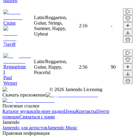
dubzeb
Latin/Reggaeton,
Cruise
Guitar, Strings,
2:16
-
Summer, Happy,
Upbeat
7ravi8
Latin/Reggaeton,
Reggaetone
Guitar, Happy,
2:56
90
I
Peaceful
Paul
Werner
©
2026
Jamendo Licensing
Скачать приложение
Полезные ссылки
Каталог музыки
In-store радио
Цены
Контакты
Центр
помощи
Связаться с нами
Jamendo
Jamendo для артистов
Jamendo Music
Правовая информация