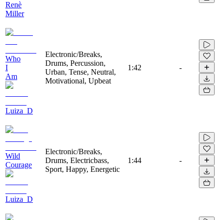
Renè
Miller
Electronic/Breaks,
Who
Drums, Percussion,
I
1:42
-
Urban, Tense, Neutral,
Am
Motivational, Upbeat
Luiza_D
Electronic/Breaks,
Wild
Drums, Electricbass,
1:44
-
Courage
Sport, Happy, Energetic
Luiza_D