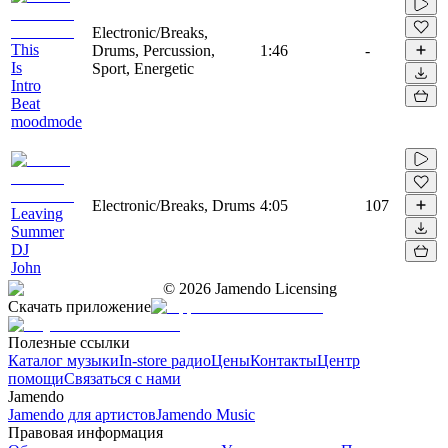
Electronic/Breaks,
This
Drums, Percussion,
1:46
-
Is
Sport, Energetic
Intro
Beat
moodmode
Electronic/Breaks, Drums
4:05
107
Leaving
Summer
DJ
John
©
2026
Jamendo Licensing
Скачать приложение
Полезные ссылки
Каталог музыки
In-store радио
Цены
Контакты
Центр
помощи
Связаться с нами
Jamendo
Jamendo для артистов
Jamendo Music
Правовая информация