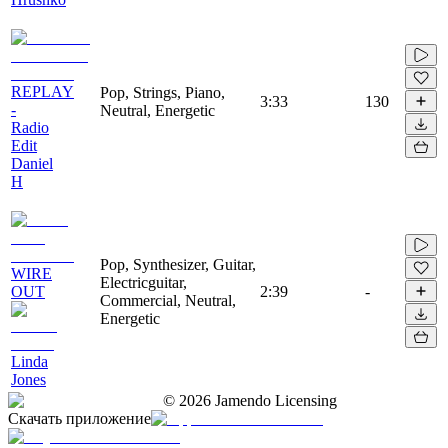
REPLAY
Pop, Strings, Piano,
3:33
130
-
Neutral, Energetic
Radio
Edit
Daniel
H
Pop, Synthesizer, Guitar,
WIRE
Electricguitar,
OUT
2:39
-
Commercial, Neutral,
Energetic
Linda
Jones
©
2026
Jamendo Licensing
Скачать приложение