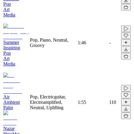
Pop
Art
Media
Pop, Piano, Neutral,
Summer
1:46
-
Groovy
Inspiring
Pop
Art
Media
Air
Pop, Electricguitar,
Ambient
Electroamplified,
1:55
110
Palm
Neutral, Uplifting
Nazar
Hrushko