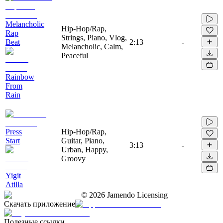
Melancholic
Hip-Hop/Rap,
Rap
Strings, Piano, Vlog,
Beat
2:13
-
Melancholic, Calm,
Peaceful
Rainbow
From
Rain
Press
Hip-Hop/Rap,
Start
Guitar, Piano,
3:13
-
Urban, Happy,
Groovy
Yigit
Atilla
©
2026
Jamendo Licensing
Скачать приложение
Полезные ссылки