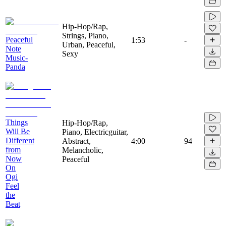
Hip-Hop/Rap,
Strings, Piano,
Peaceful
1:53
-
Urban, Peaceful,
Note
Sexy
Music-
Panda
Things
Hip-Hop/Rap,
Will Be
Piano, Electricguitar,
Different
Abstract,
4:00
94
from
Melancholic,
Now
Peaceful
On
Ogi
Feel
the
Beat