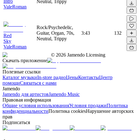
Intro
Neutral, Trippy
ValeRoman
Rock/Psychedelic,
Guitar, Organ, 70s,
3:43
132
Red
Neutral, Trippy
Sky
ValeRoman
©
2026
Jamendo Licensing
Скачать приложение
Полезные ссылки
Каталог музыки
In-store радио
Цены
Контакты
Центр
помощи
Связаться с нами
Jamendo
Jamendo для артистов
Jamendo Music
Правовая информация
Общие условия использования
Условия продажи
Политика
конфиденциальности
Политика cookies
Нарушение авторских
прав
Подписаться