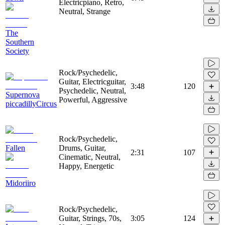
Electricpiano, Retro,
Neutral, Strange
The
Southern
Society
Rock/Psychedelic,
Guitar, Electricguitar,
3:48
120
Psychedelic, Neutral,
Supernova
Powerful, Aggressive
piccadillyCircus
Rock/Psychedelic,
Fallen
Drums, Guitar,
2:31
107
Cinematic, Neutral,
Happy, Energetic
Midoriiro
Rock/Psychedelic,
Guitar, Strings, 70s,
3:05
124