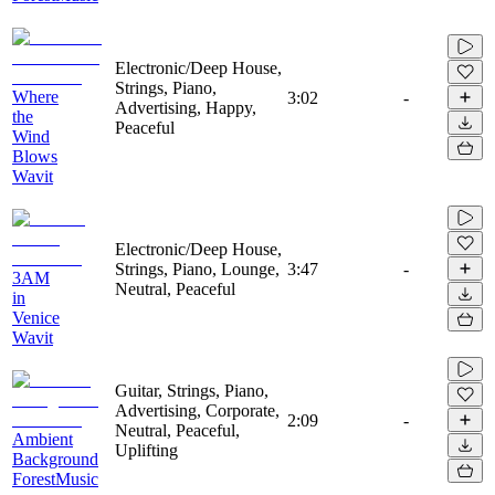
Electronic/Deep House,
Strings, Piano,
Where
3:02
-
Advertising, Happy,
the
Peaceful
Wind
Blows
Wavit
Electronic/Deep House,
Strings, Piano, Lounge,
3:47
-
3AM
Neutral, Peaceful
in
Venice
Wavit
Guitar, Strings, Piano,
Advertising, Corporate,
2:09
-
Neutral, Peaceful,
Ambient
Uplifting
Background
ForestMusic