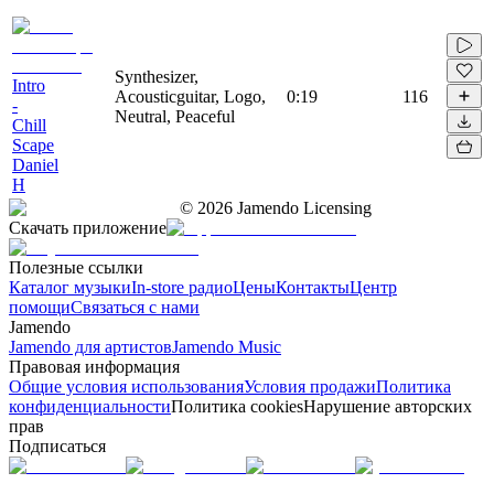
Synthesizer,
Intro
Acousticguitar, Logo,
0:19
116
-
Neutral, Peaceful
Chill
Scape
Daniel
H
©
2026
Jamendo Licensing
Скачать приложение
Полезные ссылки
Каталог музыки
In-store радио
Цены
Контакты
Центр
помощи
Связаться с нами
Jamendo
Jamendo для артистов
Jamendo Music
Правовая информация
Общие условия использования
Условия продажи
Политика
конфиденциальности
Политика cookies
Нарушение авторских
прав
Подписаться