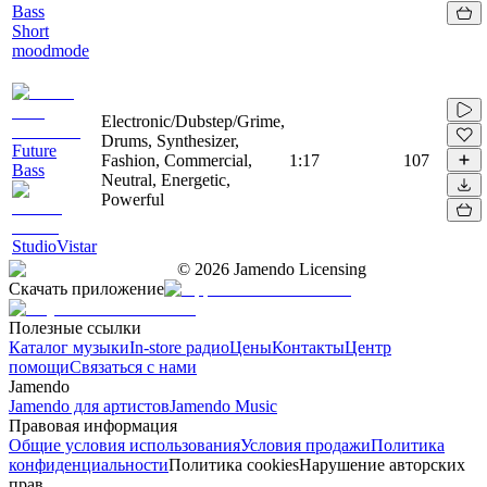
Bass
Short
moodmode
Electronic/Dubstep/Grime,
Drums, Synthesizer,
Future
Fashion, Commercial,
1:17
107
Bass
Neutral, Energetic,
Powerful
StudioVistar
©
2026
Jamendo Licensing
Скачать приложение
Полезные ссылки
Каталог музыки
In-store радио
Цены
Контакты
Центр
помощи
Связаться с нами
Jamendo
Jamendo для артистов
Jamendo Music
Правовая информация
Общие условия использования
Условия продажи
Политика
конфиденциальности
Политика cookies
Нарушение авторских
прав