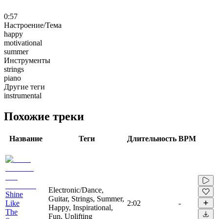
0:57
Настроение/Тема
happy
motivational
summer
Инструменты
strings
piano
Другие теги
instrumental
Похожие треки
Название
Теги
Длительность
BPM
Electronic/Dance,
Shine
Guitar, Strings, Summer,
Like
2:02
-
Happy, Inspirational,
The
Fun, Uplifting