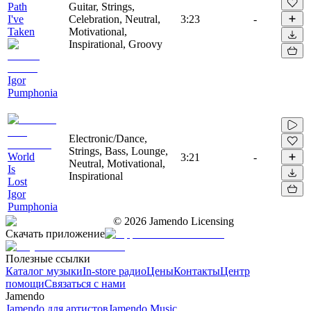
Path
Guitar, Strings,
I've
Celebration, Neutral,
3:23
-
Taken
Motivational,
Inspirational, Groovy
Igor
Pumphonia
Electronic/Dance,
Strings, Bass, Lounge,
World
3:21
-
Neutral, Motivational,
Is
Inspirational
Lost
Igor
Pumphonia
©
2026
Jamendo Licensing
Скачать приложение
Полезные ссылки
Каталог музыки
In-store радио
Цены
Контакты
Центр
помощи
Связаться с нами
Jamendo
Jamendo для артистов
Jamendo Music