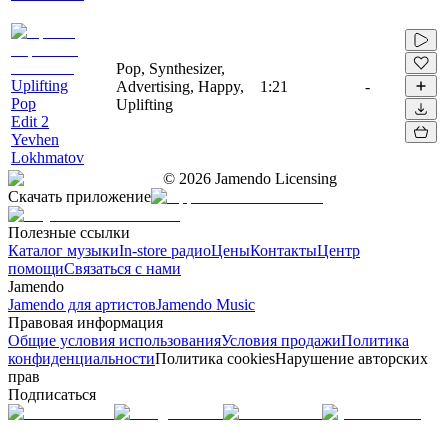
Pop, Synthesizer,
Uplifting
Advertising, Happy,
1:21
-
Pop
Uplifting
Edit 2
Yevhen
Lokhmatov
©
2026
Jamendo Licensing
Скачать приложение
Полезные ссылки
Каталог музыки
In-store радио
Цены
Контакты
Центр
помощи
Связаться с нами
Jamendo
Jamendo для артистов
Jamendo Music
Правовая информация
Общие условия использования
Условия продажи
Политика
конфиденциальности
Политика cookies
Нарушение авторских
прав
Подписаться