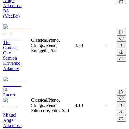
Angel
Albentosa
Bó
(MaaBo)
Classical/Piano,
The
Strings, Piano,
3:30
-
Golden
Energetic, Sad
City
Semion
Krivenko-
Adamov
El
Puerto
Classical/Piano,
Strings, Piano,
4:10
-
Filmscore, Film, Sad
Miguel
Angel
Albentosa