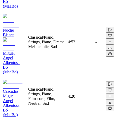
Bó
(MaaBo)
Noche
Blanca
Classical/Piano,
Strings, Piano, Drama,
4:52
-
Melancholic, Sad
Miguel
Angel
Albentosa
Bó
(MaaBo)
Classical/Piano,
Cascadas
Strings, Piano,
Miguel
4:20
-
Filmscore, Film,
Angel
Neutral, Sad
Albentosa
Bó
(MaaBo)