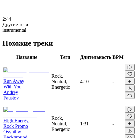
2:44
Другие теги
instrumental
Похожие треки
Название
Теги
Длительность
BPM
Rock,
Run Away
Neutral,
4:10
-
With You
Energetic
Andrey
Faustov
Rock,
High Energy
Neutral,
1:31
-
Rock Promo
Energetic
Osynthw
Background