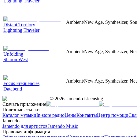
Lightning Traveler
Ambient/New Age, Synthesizer, Soun
Distant Territory
Lightning Traveler
Ambient/New Age, Synthesizer, Neu
Unfolding
Sharon West
Ambient/New Age, Synthesizer, Neu
Focus Frequencies
Databend
©
2026
Jamendo Licensing
Скачать приложение
Полезные ссылки
Каталог музыки
In-store радио
Цены
Контакты
Центр помощи
Свя
Jamendo
Jamendo для артистов
Jamendo Music
Правовая информация