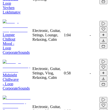
Loop
Yevhen
Lokhmatov
Electronic, Guitar,
Lounge
Strings, Lounge,
1:04
-
Chillout
Relaxing, Calm
Mood -
Loop
CorporateSounds
Electronic, Guitar,
Strings, Vlog,
0:58
-
Midnight
Relaxing, Calm
Chillwave
- Loop
CorporateSounds
Electronic, Guitar,