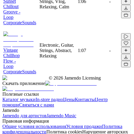
Sunset
Strings, Vlog,
1:06
-
Chillout
Relaxing, Calm
Groove -
Loop
CorporateSounds
Electronic, Guitar,
Vintage
Strings, Abstract,
1:07
-
Chillhop
Relaxing
Flow -
Loop
CorporateSounds
©
2026
Jamendo Licensing
Скачать приложение
Полезные ссылки
Каталог музыки
In-store радио
Цены
Контакты
Центр
помощи
Связаться с нами
Jamendo
Jamendo для артистов
Jamendo Music
Правовая информация
Общие условия использования
Условия продажи
Политика
конфиденциальности
Политика cookies
Нарушение авторских