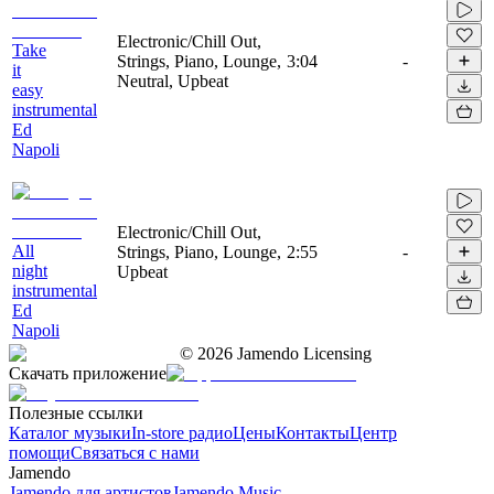
Electronic/Chill Out,
Take
Strings, Piano, Lounge,
3:04
-
it
Neutral, Upbeat
easy
instrumental
Ed
Napoli
Electronic/Chill Out,
All
Strings, Piano, Lounge,
2:55
-
night
Upbeat
instrumental
Ed
Napoli
©
2026
Jamendo Licensing
Скачать приложение
Полезные ссылки
Каталог музыки
In-store радио
Цены
Контакты
Центр
помощи
Связаться с нами
Jamendo
Jamendo для артистов
Jamendo Music