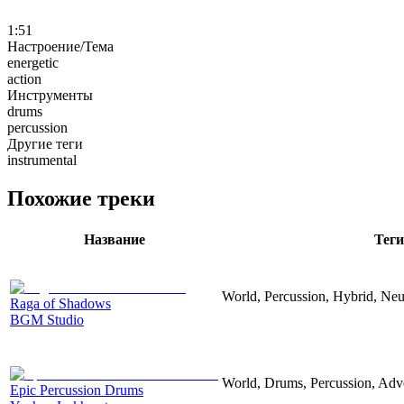
1:51
Настроение/Тема
energetic
action
Инструменты
drums
percussion
Другие теги
instrumental
Похожие треки
Название
Теги
World, Percussion, Hybrid, Neut
Raga of Shadows
BGM Studio
World, Drums, Percussion, Adver
Epic Percussion Drums