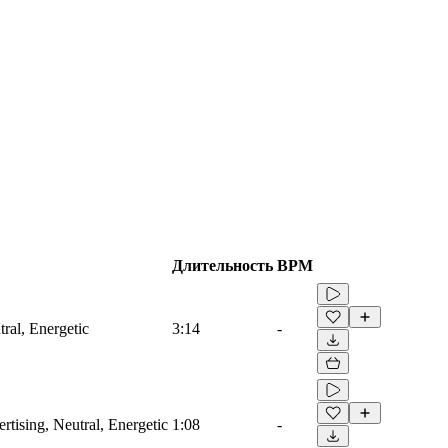
Длительность
BPM
ral, Energetic
3:14
-
tising, Neutral, Energetic
1:08
-