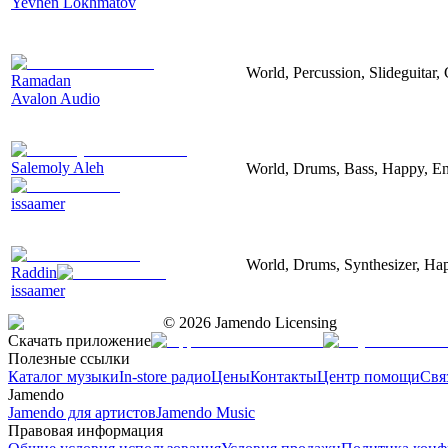
Yevhen Lokhmatov
World, Percussion, Slideguitar,
Ramadan
Avalon Audio
Salemoly Aleh
World, Drums, Bass, Happy, En
issaamer
World, Drums, Synthesizer, Hap
Raddin
issaamer
©
2026
Jamendo Licensing
Скачать приложение
Полезные ссылки
Каталог музыки
In-store радио
Цены
Контакты
Центр помощи
Свя
Jamendo
Jamendo для артистов
Jamendo Music
Правовая информация