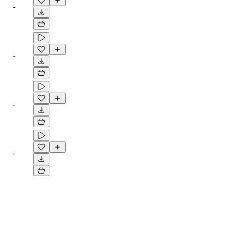
-
-
-
-