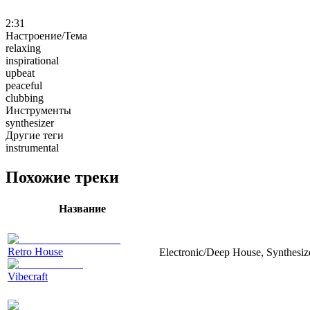
2:31
Настроение/Тема
relaxing
inspirational
upbeat
peaceful
clubbing
Инструменты
synthesizer
Другие теги
instrumental
Похожие треки
Название
Retro House
Electronic/Deep House, Synthesize
Vibecraft