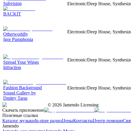
Subvision
Electronic/Deep House, Synthesiz
BACKIT
Electronic/Deep House, Synthesize
Otherworldly
Igor Pumphonia
Electronic/Deep House, Synthesize
Spread Your Wings
Infraction
Fashion Background
Electronic/Deep House, Synthesizer
Sound Gallery by
Dmitry Taras
©
2026
Jamendo Licensing
Скачать приложение
Полезные ссылки
Каталог музыки
In-store радио
Цены
Контакты
Центр помощи
Свя
Jamendo