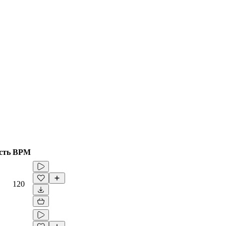
сть
BPM
120