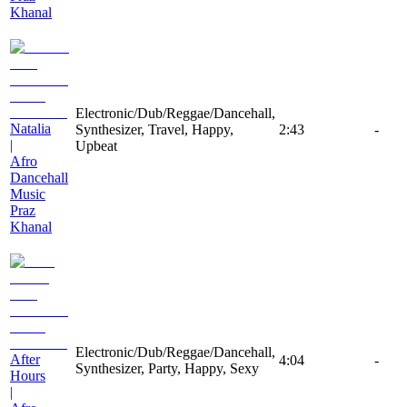
Khanal
Electronic/Dub/Reggae/Dancehall,
Natalia
Synthesizer, Travel, Happy,
2:43
-
|
Upbeat
Afro
Dancehall
Music
Praz
Khanal
Electronic/Dub/Reggae/Dancehall,
After
4:04
-
Synthesizer, Party, Happy, Sexy
Hours
|