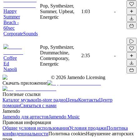
Pop, Synthesizer,
Happy
Summer, Upbeat,
1:03
-
Summer
Energetic
Beach -
60sec
CorporateSounds
Pop, Synthesizer,
Drummachine,
2:35
-
Coffee
Contemporary,
Ed
Energetic
Napoli
©
2026
Jamendo Licensing
Скачать приложение
Полезные ссылки
Каталог музыки
In-store радио
Цены
Контакты
Центр
помощи
Связаться с нами
Jamendo
Jamendo для артистов
Jamendo Music
Правовая информация
Общие условия использования
Условия продажи
Политика
конфиденциальности
Политика cookies
Нарушение авторских
прав