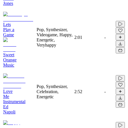
Jones
Lets
Play a
Pop, Synthesizer,
Game
Videogame, Happy,
2:01
-
Energetic,
Veryhappy
Sweet
Orange
Music
Pop, Synthesizer,
Love
Celebration,
2:52
-
Me
Energetic
Instrumental
Ed
Napoli