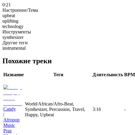
0:21
Настроение/Тема
upbeat
uplifting
technology
Инструменты
synthesizer
Другие теги
instrumental
Похожие треки
Название
Теги
Длительность
BPM
World/African/Afro-Beat,
Candy
Synthesizer, Percussion, Travel,
3:16
-
|
Happy, Upbeat
Afropop
Music
Praz