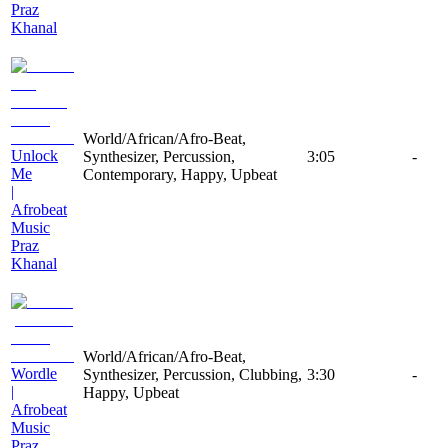
Praz
Khanal
World/African/Afro-Beat,
Unlock
Synthesizer, Percussion,
3:05
-
Me
Contemporary, Happy, Upbeat
|
Afrobeat
Music
Praz
Khanal
World/African/Afro-Beat,
Wordle
Synthesizer, Percussion, Clubbing,
3:30
-
|
Happy, Upbeat
Afrobeat
Music
Praz