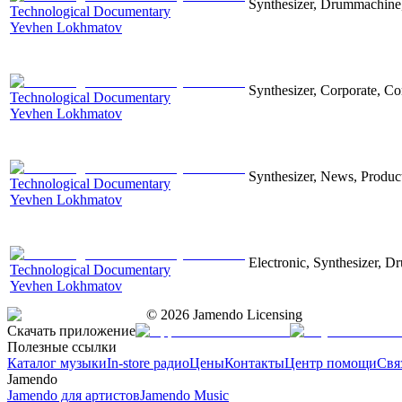
Synthesizer, Drummachine, 
Technological Documentary
Yevhen Lokhmatov
Synthesizer, Corporate, Co
Technological Documentary
Yevhen Lokhmatov
Synthesizer, News, Producti
Technological Documentary
Yevhen Lokhmatov
Electronic, Synthesizer, D
Technological Documentary
Yevhen Lokhmatov
©
2026
Jamendo Licensing
Скачать приложение
Полезные ссылки
Каталог музыки
In-store радио
Цены
Контакты
Центр помощи
Свя
Jamendo
Jamendo для артистов
Jamendo Music