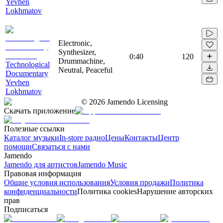
Yevhen
Lokhmatov
Electronic,
Synthesizer,
0:40
120
Drummachine,
Technological
Neutral, Peaceful
Documentary
Yevhen
Lokhmatov
©
2026
Jamendo Licensing
Скачать приложение
Полезные ссылки
Каталог музыки
In-store радио
Цены
Контакты
Центр
помощи
Связаться с нами
Jamendo
Jamendo для артистов
Jamendo Music
Правовая информация
Общие условия использования
Условия продажи
Политика
конфиденциальности
Политика cookies
Нарушение авторских
прав
Подписаться