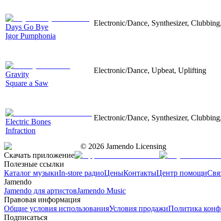
Electronic/Dance, Synthesizer, Clubbing,
Days Go Bye
Igor Pumphonia
Electronic/Dance, Upbeat, Uplifting
Gravity
Square a Saw
Electronic/Dance, Synthesizer, Clubbing
Electric Bones
Infraction
©
2026
Jamendo Licensing
Скачать приложение
Полезные ссылки
Каталог музыки
In-store радио
Цены
Контакты
Центр помощи
Свя
Jamendo
Jamendo для артистов
Jamendo Music
Правовая информация
Общие условия использования
Условия продажи
Политика конф
Подписаться