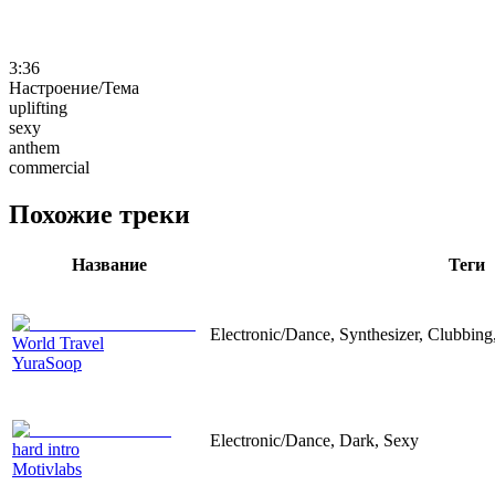
3:36
Настроение/Тема
uplifting
sexy
anthem
commercial
Похожие треки
Название
Теги
Electronic/Dance, Synthesizer, Clubbing,
World Travel
YuraSoop
Electronic/Dance, Dark, Sexy
hard intro
Motivlabs