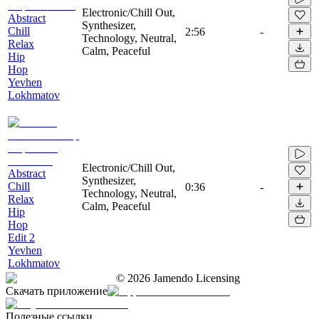
Electronic/Chill Out,
Abstract
Synthesizer,
Chill
2:56
-
Technology, Neutral,
Relax
Calm, Peaceful
Hip
Hop
Yevhen
Lokhmatov
Electronic/Chill Out,
Abstract
Synthesizer,
Chill
0:36
-
Technology, Neutral,
Relax
Calm, Peaceful
Hip
Hop
Edit 2
Yevhen
Lokhmatov
©
2026
Jamendo Licensing
Скачать приложение
Полезные ссылки