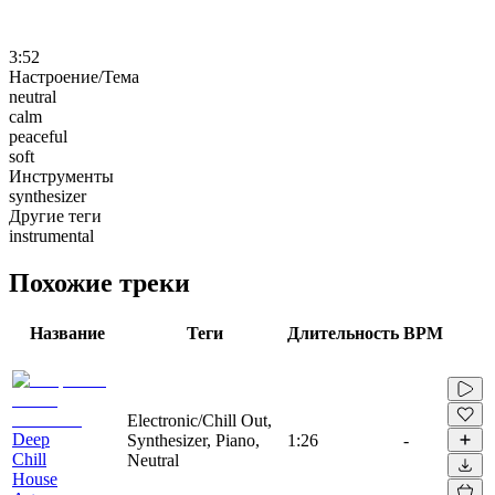
3:52
Настроение/Тема
neutral
calm
peaceful
soft
Инструменты
synthesizer
Другие теги
instrumental
Похожие треки
Название
Теги
Длительность
BPM
Electronic/Chill Out,
Deep
Synthesizer, Piano,
1:26
-
Chill
Neutral
House