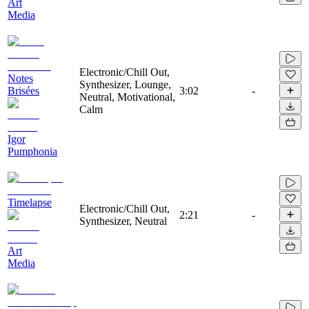
Art
Media
Electronic/Chill Out,
Notes
Synthesizer, Lounge,
Brisées
3:02
-
Neutral, Motivational,
Calm
Igor
Pumphonia
Timelapse
Electronic/Chill Out,
2:21
-
Synthesizer, Neutral
Art
Media