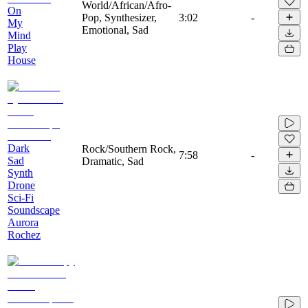
World/African/Afro-
On
Pop, Synthesizer,
3:02
-
My
Emotional, Sad
Mind
Play
House
Dark
Rock/Southern Rock,
7:58
-
Sad
Dramatic, Sad
Synth
Drone
Sci-Fi
Soundscape
Aurora
Rochez