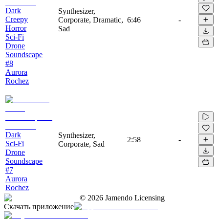
Dark
Synthesizer,
Creepy
Corporate, Dramatic,
6:46
-
Horror
Sad
Sci-Fi
Drone
Soundscape
#8
Aurora
Rochez
Dark
Synthesizer,
2:58
-
Sci-Fi
Corporate, Sad
Drone
Soundscape
#7
Aurora
Rochez
©
2026
Jamendo Licensing
Скачать приложение