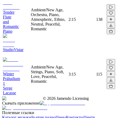
Ambient/New Age,
Tender
Orchestra, Piano,
Flute
Atmospheric, Ethno,
2:15
138
and
Neutral, Peaceful,
Romantic
Romantic
Piano
StudioVistar
Ambient/New Age,
Strings, Piano, Soft,
Winter
3:15
115
Love, Peaceful,
Präludium
Romantic
1
Serge
Lacasse
©
2026
Jamendo Licensing
Скачать приложение
Полезные ссылки
Каталог музыки
In-store радио
Цены
Контакты
Центр