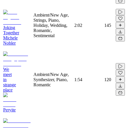
Ambient/New Age,
Strings, Piano,
Holiday, Wedding,
2:02
145
Joking
Romantic,
Together
Sentimental
Michele
Nobler
We
meet
Ambient/New Age,
in
Synthesizer, Piano,
1:54
120
strange
Romantic
place
Peryite