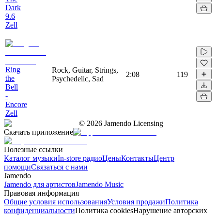
Dark
9.6
Zell
Ring
Rock, Guitar, Strings,
2:08
119
the
Psychedelic, Sad
Bell
-
Encore
Zell
©
2026
Jamendo Licensing
Скачать приложение
Полезные ссылки
Каталог музыки
In-store радио
Цены
Контакты
Центр
помощи
Связаться с нами
Jamendo
Jamendo для артистов
Jamendo Music
Правовая информация
Общие условия использования
Условия продажи
Политика
конфиденциальности
Политика cookies
Нарушение авторских