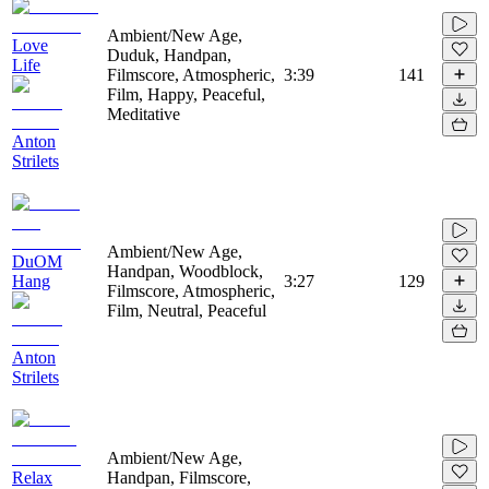
Ambient/New Age,
Love
Duduk, Handpan,
Life
Filmscore, Atmospheric,
3:39
141
Film, Happy, Peaceful,
Meditative
Anton
Strilets
Ambient/New Age,
DuOM
Handpan, Woodblock,
Hang
3:27
129
Filmscore, Atmospheric,
Film, Neutral, Peaceful
Anton
Strilets
Ambient/New Age,
Relax
Handpan, Filmscore,