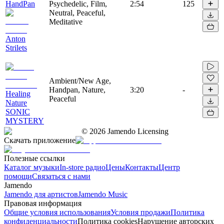
HandPan
Psychedelic, Film,
2:54
125
Neutral, Peaceful,
Meditative
Anton
Strilets
Ambient/New Age,
Handpan, Nature,
3:20
-
Healing
Peaceful
Nature
SONIC
MYSTERY
©
2026
Jamendo Licensing
Скачать приложение
Полезные ссылки
Каталог музыки
In-store радио
Цены
Контакты
Центр
помощи
Связаться с нами
Jamendo
Jamendo для артистов
Jamendo Music
Правовая информация
Общие условия использования
Условия продажи
Политика
конфиденциальности
Политика cookies
Нарушение авторских