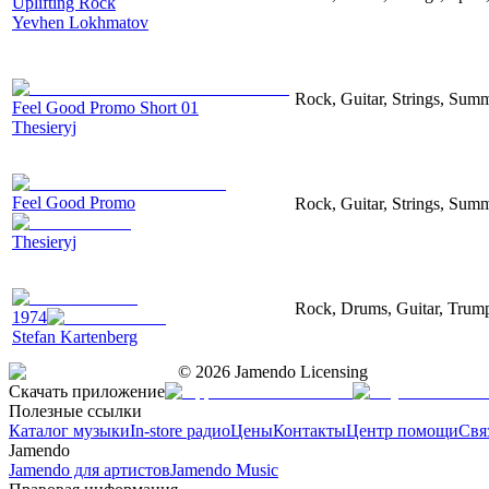
Uplifting Rock
Yevhen Lokhmatov
Rock, Guitar, Strings, Sum
Feel Good Promo Short 01
Thesieryj
Feel Good Promo
Rock, Guitar, Strings, Sum
Thesieryj
Rock, Drums, Guitar, Trumpe
1974
Stefan Kartenberg
©
2026
Jamendo Licensing
Скачать приложение
Полезные ссылки
Каталог музыки
In-store радио
Цены
Контакты
Центр помощи
Свя
Jamendo
Jamendo для артистов
Jamendo Music