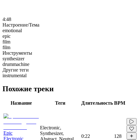
4:48
Настроение/Тема
emotional
epic
film
film
Инструменты
synthesizer
drummachine
Другие теги
instrumental
Похожие треки
Название
Теги
Длительность
BPM
Electronic,
Epic
Synthesizer,
0:22
128
Electronic
Abstract, Neutral,