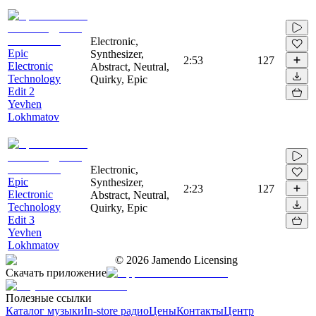
Electronic,
Epic
Synthesizer,
2:53
127
Electronic
Abstract, Neutral,
Technology
Quirky, Epic
Edit 2
Yevhen
Lokhmatov
Electronic,
Epic
Synthesizer,
2:23
127
Electronic
Abstract, Neutral,
Technology
Quirky, Epic
Edit 3
Yevhen
Lokhmatov
©
2026
Jamendo Licensing
Скачать приложение
Полезные ссылки
Каталог музыки
In-store радио
Цены
Контакты
Центр