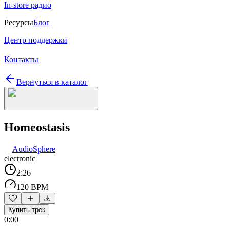
In-store радио
Ресурсы
Блог
Центр поддержки
Контакты
Вернуться в каталог
Homeostasis
—
AudioSphere
electronic
2:26
120 BPM
Купить трек
0:00