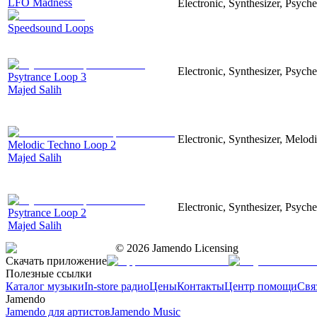
LFO Madness
Electronic, Synthesizer, Psyche
Speedsound Loops
Electronic, Synthesizer, Psych
Psytrance Loop 3
Majed Salih
Electronic, Synthesizer, Melod
Melodic Techno Loop 2
Majed Salih
Electronic, Synthesizer, Psyche
Psytrance Loop 2
Majed Salih
©
2026
Jamendo Licensing
Скачать приложение
Полезные ссылки
Каталог музыки
In-store радио
Цены
Контакты
Центр помощи
Свя
Jamendo
Jamendo для артистов
Jamendo Music