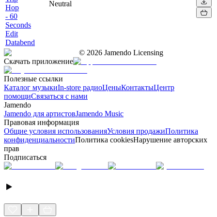
Neutral
Hop
- 60
Seconds
Edit
Databend
©
2026
Jamendo Licensing
Скачать приложение
Полезные ссылки
Каталог музыки
In-store радио
Цены
Контакты
Центр
помощи
Связаться с нами
Jamendo
Jamendo для артистов
Jamendo Music
Правовая информация
Общие условия использования
Условия продажи
Политика
конфиденциальности
Политика cookies
Нарушение авторских
прав
Подписаться