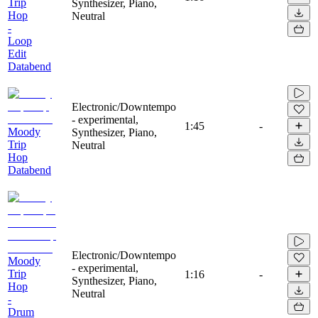
Trip
Synthesizer, Piano,
Hop
Neutral
-
Loop
Edit
Databend
Electronic/Downtempo
- experimental,
1:45
-
Moody
Synthesizer, Piano,
Trip
Neutral
Hop
Databend
Electronic/Downtempo
Moody
- experimental,
Trip
1:16
-
Synthesizer, Piano,
Hop
Neutral
-
Drum