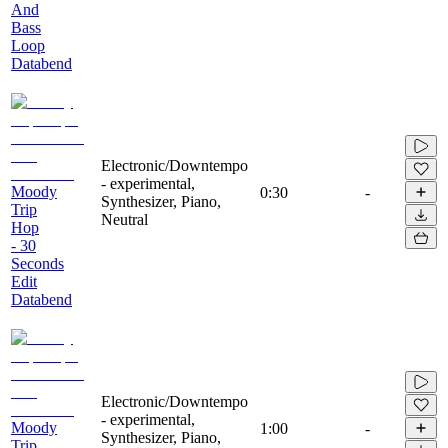
And
Bass
Loop
Databend
Electronic/Downtempo
- experimental,
Moody
0:30
-
Synthesizer, Piano,
Trip
Neutral
Hop
- 30
Seconds
Edit
Databend
Electronic/Downtempo
- experimental,
Moody
1:00
-
Synthesizer, Piano,
Trip