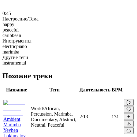
0:45
Настроение/Тема
happy
peaceful
caribbean
Инструменты
electricpiano
marimba
Другие теги
instrumental
Похожие треки
Название
Теги
Длительность
BPM
World/African,
Percussion, Marimba,
2:13
131
Ambient
Documentary, Abstract,
Marimba
Neutral, Peaceful
Yevhen
Lokhmatov