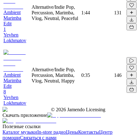
Alternative/Indie Pop,
Ambient
Percussion, Marimba,
1:44
131
Marimba
Vlog, Neutral, Peaceful
Edit
1
Yevhen
Lokhmatov
Alternative/Indie Pop,
Ambient
Percussion, Marimba,
0:35
146
Marimba
Vlog, Neutral, Happy
Edit
8
Yevhen
Lokhmatov
©
2026
Jamendo Licensing
Скачать приложение
Полезные ссылки
Каталог музыки
In-store радио
Цены
Контакты
Центр
помощи
Связаться с нами