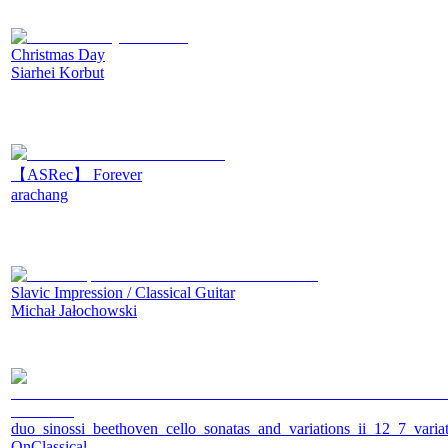
Christmas Day
Siarhei Korbut
【ASRec】 Forever
arachang
Slavic Impression / Classical Guitar
Michał Jałochowski
duo_sinossi_beethoven_cello_sonatas_and_variations_ii_12_7_vari
OnClassical