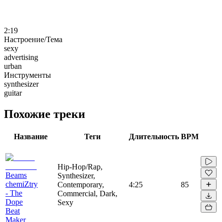
2:19
Настроение/Тема
sexy
advertising
urban
Инструменты
synthesizer
guitar
Похожие треки
Название
Теги
Длительность
BPM
Hip-Hop/Rap,
Beams
Synthesizer,
chemiZtry
Contemporary,
4:25
85
- The
Commercial, Dark,
Dope
Sexy
Beat
Maker