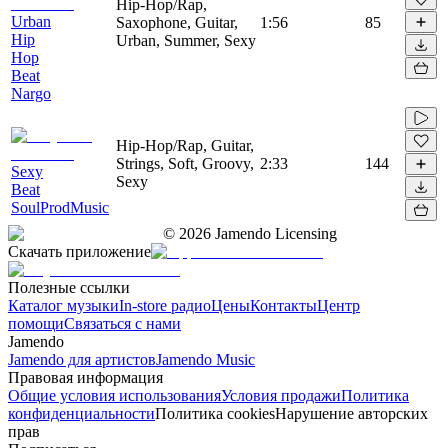
Hip-Hop/Rap,
Urban
Saxophone, Guitar,
1:56
85
Hip
Urban, Summer, Sexy
Hop
Beat
Nargo
Hip-Hop/Rap, Guitar,
Strings, Soft, Groovy,
2:33
144
Sexy
Sexy
Beat
SoulProdMusic
©
2026
Jamendo Licensing
Скачать приложение
Полезные ссылки
Каталог музыки
In-store радио
Цены
Контакты
Центр
помощи
Связаться с нами
Jamendo
Jamendo для артистов
Jamendo Music
Правовая информация
Общие условия использования
Условия продажи
Политика
конфиденциальности
Политика cookies
Нарушение авторских
прав