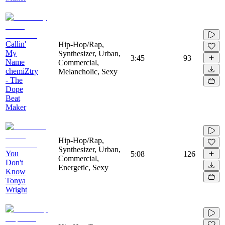
Callin'
Hip-Hop/Rap,
My
Synthesizer, Urban,
3:45
93
Name
Commercial,
chemiZtry
Melancholic, Sexy
- The
Dope
Beat
Maker
Hip-Hop/Rap,
Synthesizer, Urban,
You
5:08
126
Commercial,
Don't
Energetic, Sexy
Know
Tonya
Wright