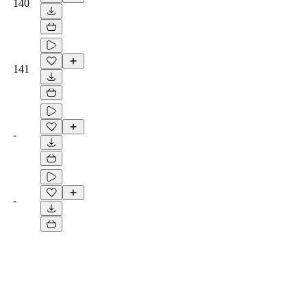
140
141
-
-