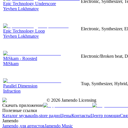
Electronic, Synthesizer, 
Epic Technology Underscore
Yevhen Lokhmatov
Electronic, Synthesizer, 
Epic Technology Loop
Yevhen Lokhmatov
Electronic/Broken beat, 
MiSkam - Roosted
MiSkam
Trap, Synthesizer, Hybrid
Parallel Dimension
Infraction
©
2026
Jamendo Licensing
Скачать приложение
Полезные ссылки
Каталог музыки
In-store радио
Цены
Контакты
Центр помощи
Свя
Jamendo
Jamendo для артистов
Jamendo Music