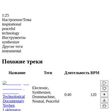
1:25
Настроение/Тема
inspirational
peaceful
technology
Инструменты
synthesizer
Другие теги
instrumental
Похожие треки
Название
Теги
Длительность
BPM
Electronic,
Synthesizer,
0:40
120
Technological
Drummachine,
Documentary
Neutral, Peaceful
Yevhen
Lokhmatov