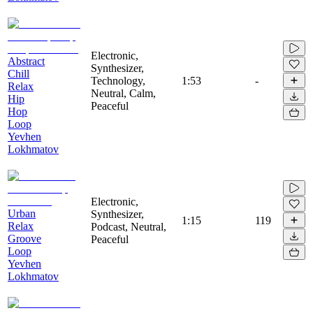
Electronic,
Abstract
Synthesizer,
Chill
Technology,
1:53
-
Relax
Neutral, Calm,
Hip
Peaceful
Hop
Loop
Yevhen
Lokhmatov
Electronic,
Urban
Synthesizer,
1:15
119
Relax
Podcast, Neutral,
Groove
Peaceful
Loop
Yevhen
Lokhmatov