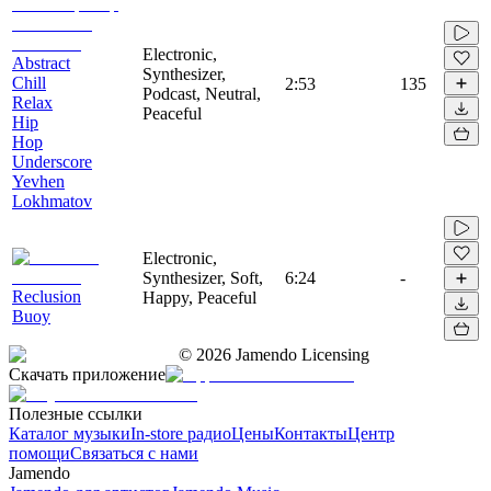
Electronic,
Abstract
Synthesizer,
Chill
2:53
135
Podcast, Neutral,
Relax
Peaceful
Hip
Hop
Underscore
Yevhen
Lokhmatov
Electronic,
Synthesizer, Soft,
6:24
-
Reclusion
Happy, Peaceful
Buoy
©
2026
Jamendo Licensing
Скачать приложение
Полезные ссылки
Каталог музыки
In-store радио
Цены
Контакты
Центр
помощи
Связаться с нами
Jamendo