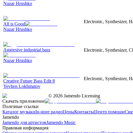
Nazar Hrushko
Electronic, Synthesizer, 
All is Good
Nazar Hrushko
Aggresive industrial bass
Electronic, Synthesizer, 
Nazar Hrushko
Electronic, Synthesizer, 
Creative Future Bass Edit 8
Yevhen Lokhmatov
©
2026
Jamendo Licensing
Скачать приложение
Полезные ссылки
Каталог музыки
In-store радио
Цены
Контакты
Центр помощи
Свя
Jamendo
Jamendo для артистов
Jamendo Music
Правовая информация