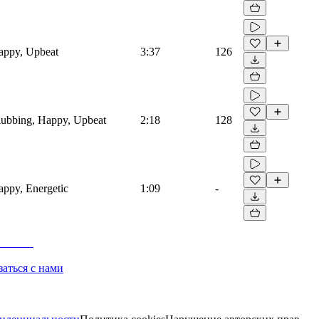
Happy, Upbeat
3:37
126
Clubbing, Happy, Upbeat
2:18
128
Happy, Energetic
1:09
-
заться с нами