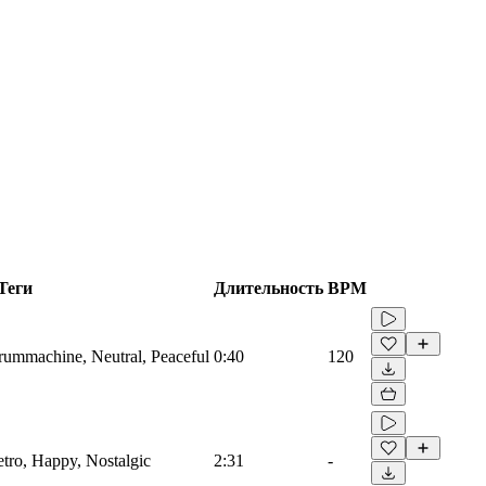
Теги
Длительность
BPM
Drummachine, Neutral, Peaceful
0:40
120
etro, Happy, Nostalgic
2:31
-