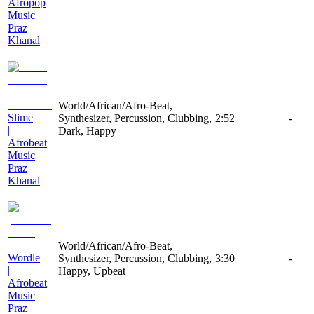
Afropop
Music
Praz
Khanal
World/African/Afro-Beat,
Slime
Synthesizer, Percussion, Clubbing,
2:52
-
|
Dark, Happy
Afrobeat
Music
Praz
Khanal
World/African/Afro-Beat,
Wordle
Synthesizer, Percussion, Clubbing,
3:30
-
|
Happy, Upbeat
Afrobeat
Music
Praz