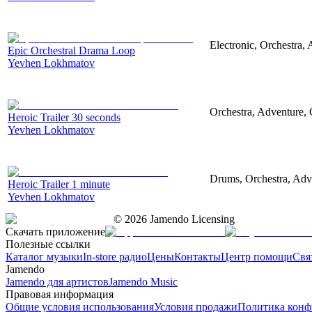
Electronic, Orchestra,
Epic Orchestral Drama Loop
Yevhen Lokhmatov
Orchestra, Adventure, C
Heroic Trailer 30 seconds
Yevhen Lokhmatov
Drums, Orchestra, Adve
Heroic Trailer 1 minute
Yevhen Lokhmatov
©
2026
Jamendo Licensing
Скачать приложение
Полезные ссылки
Каталог музыки
In-store радио
Цены
Контакты
Центр помощи
Свя
Jamendo
Jamendo для артистов
Jamendo Music
Правовая информация
Общие условия использования
Условия продажи
Политика конф