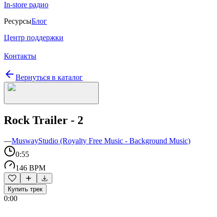
In-store радио
Ресурсы
Блог
Центр поддержки
Контакты
Вернуться в каталог
Rock Trailer - 2
—
MuswayStudio (Royalty Free Music - Background Music)
0:55
146 BPM
Купить трек
0:00