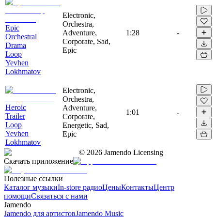
Electronic,
Orchestra,
Epic
Adventure,
1:28
-
Orchestral
Corporate, Sad,
Drama
Epic
Loop
Yevhen
Lokhmatov
Electronic,
Orchestra,
Heroic
Adventure,
1:01
-
Trailer
Corporate,
Loop
Energetic, Sad,
Yevhen
Epic
Lokhmatov
©
2026
Jamendo Licensing
Скачать приложение
Полезные ссылки
Каталог музыки
In-store радио
Цены
Контакты
Центр
помощи
Связаться с нами
Jamendo
Jamendo для артистов
Jamendo Music