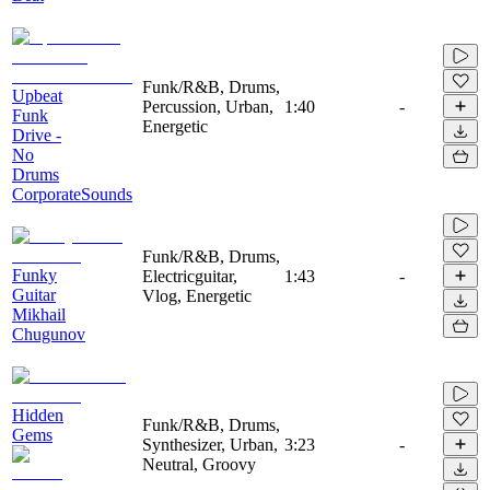
Funk/R&B, Drums,
Upbeat
Percussion, Urban,
1:40
-
Funk
Energetic
Drive -
No
Drums
CorporateSounds
Funk/R&B, Drums,
Funky
Electricguitar,
1:43
-
Guitar
Vlog, Energetic
Mikhail
Chugunov
Hidden
Funk/R&B, Drums,
Gems
Synthesizer, Urban,
3:23
-
Neutral, Groovy