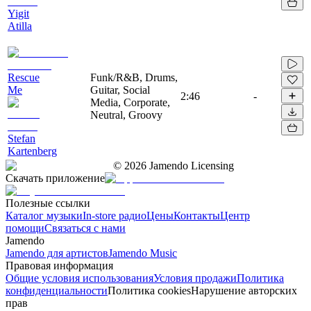
Yigit
Atilla
Rescue
Funk/R&B, Drums,
Me
Guitar, Social
2:46
-
Media, Corporate,
Neutral, Groovy
Stefan
Kartenberg
©
2026
Jamendo Licensing
Скачать приложение
Полезные ссылки
Каталог музыки
In-store радио
Цены
Контакты
Центр
помощи
Связаться с нами
Jamendo
Jamendo для артистов
Jamendo Music
Правовая информация
Общие условия использования
Условия продажи
Политика
конфиденциальности
Политика cookies
Нарушение авторских
прав