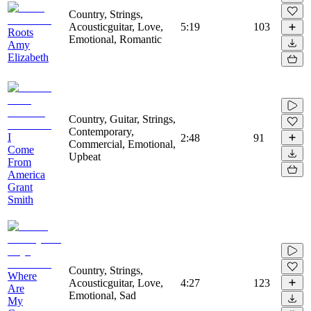
Country, Strings,
Acousticguitar, Love,
5:19
103
Roots
Emotional, Romantic
Amy
Elizabeth
Country, Guitar, Strings,
Contemporary,
I
2:48
91
Commercial, Emotional,
Come
Upbeat
From
America
Grant
Smith
Country, Strings,
Where
Acousticguitar, Love,
4:27
123
Are
Emotional, Sad
My