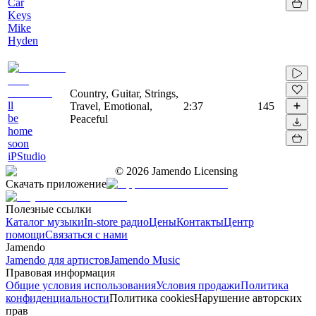
Car
Keys
Mike
Hyden
Country, Guitar, Strings,
ll
Travel, Emotional,
2:37
145
be
Peaceful
home
soon
iPStudio
©
2026
Jamendo Licensing
Скачать приложение
Полезные ссылки
Каталог музыки
In-store радио
Цены
Контакты
Центр
помощи
Связаться с нами
Jamendo
Jamendo для артистов
Jamendo Music
Правовая информация
Общие условия использования
Условия продажи
Политика
конфиденциальности
Политика cookies
Нарушение авторских
прав