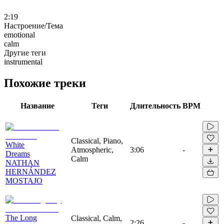
2:19
Настроение/Тема
emotional
calm
Другие теги
instrumental
Похожие треки
Название
Теги
Длительность
BPM
Classical, Piano,
White
Atmospheric,
3:06
-
Dreams
Calm
NATHAN
HERNÁNDEZ
MOSTAJO
The Long
Classical, Calm,
2:26
-