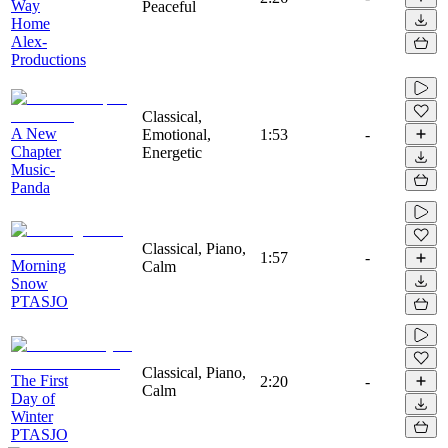
Way
Peaceful
Home
Alex-
Productions
Classical,
A New
Emotional,
1:53
-
Chapter
Energetic
Music-
Panda
Classical, Piano,
1:57
-
Morning
Calm
Snow
PTASJO
Classical, Piano,
The First
2:20
-
Calm
Day of
Winter
PTASJO