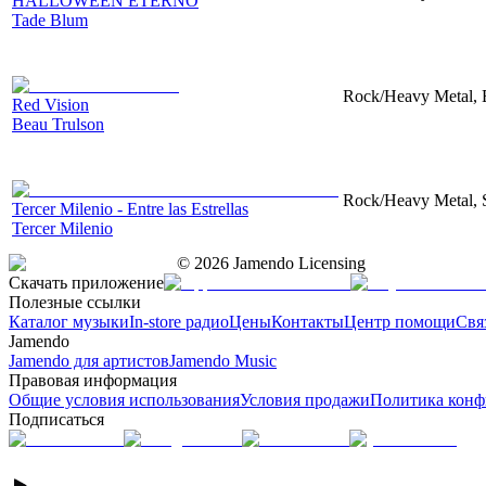
HALLOWEEN ETERNO
Tade Blum
Rock/Heavy Metal, El
Red Vision
Beau Trulson
Rock/Heavy Metal, Sy
Tercer Milenio - Entre las Estrellas
Tercer Milenio
©
2026
Jamendo Licensing
Скачать приложение
Полезные ссылки
Каталог музыки
In-store радио
Цены
Контакты
Центр помощи
Свя
Jamendo
Jamendo для артистов
Jamendo Music
Правовая информация
Общие условия использования
Условия продажи
Политика конф
Подписаться