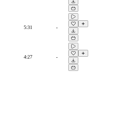
5:31
-
4:27
-