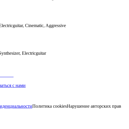
ectricguitar, Cinematic, Aggressive
nthesizer, Electricguitar
заться с нами
иденциальности
Политика cookies
Нарушение авторских прав