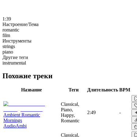
1:39
Настроение/Тема
romantic
film
Инструменты
strings
piano
Другие теги
instrumental
Похожие треки
Название
Теги
Длительность
BPM
Classical,
Piano,
2:49
-
Ambient Romantic
Happy,
Mornings
Romantic
AudioAmbi
Classical,