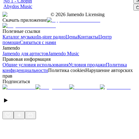
No 1 - Chopin
Abydos Music
©
2026
Jamendo Licensing
Скачать приложение
Полезные ссылки
Каталог музыки
In-store радио
Цены
Контакты
Центр
помощи
Связаться с нами
Jamendo
Jamendo для артистов
Jamendo Music
Правовая информация
Общие условия использования
Условия продажи
Политика
конфиденциальности
Политика cookies
Нарушение авторских
прав
Подписаться