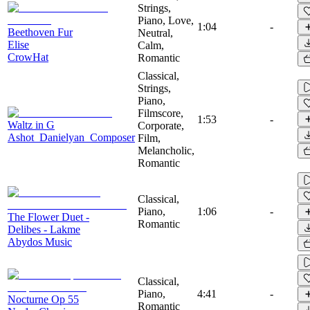
Strings,
Piano, Love,
1:04
-
Beethoven Fur
Neutral,
Elise
Calm,
CrowHat
Romantic
Classical,
Strings,
Piano,
Filmscore,
1:53
-
Waltz in G
Corporate,
Ashot_Danielyan_Composer
Film,
Melancholic,
Romantic
Classical,
Piano,
1:06
-
The Flower Duet -
Romantic
Delibes - Lakme
Abydos Music
Classical,
Piano,
4:41
-
Nocturne Op 55
Romantic