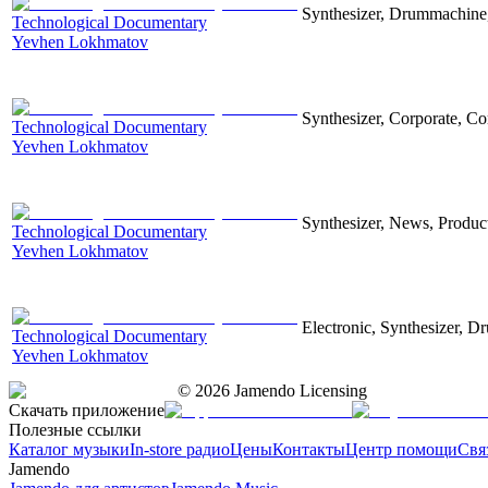
Synthesizer, Drummachine, 
Technological Documentary
Yevhen Lokhmatov
Synthesizer, Corporate, Co
Technological Documentary
Yevhen Lokhmatov
Synthesizer, News, Producti
Technological Documentary
Yevhen Lokhmatov
Electronic, Synthesizer, D
Technological Documentary
Yevhen Lokhmatov
©
2026
Jamendo Licensing
Скачать приложение
Полезные ссылки
Каталог музыки
In-store радио
Цены
Контакты
Центр помощи
Свя
Jamendo